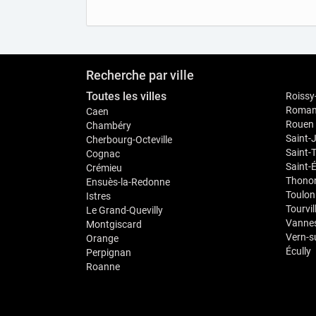
Recherche par ville
Toutes les villes
Roissy
Romans
Caen
Rouen
Chambéry
Saint-
Cherbourg-Octeville
Saint-
Cognac
Saint-
Crémieu
Thonon
Ensuès-la-Redonne
Toulon
Istres
Tourvil
Le Grand-Quevilly
Vanne
Montgiscard
Vern-s
Orange
Écully
Perpignan
Roanne