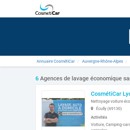
Annuaire CosmétiCar
Auvergne-Rhône-Alpes
6
Agences de lavage économique san
CosmétiCar Ly
Nettoyage voiture éc
Écully (69130)
Activités
Voiture, Camping-car