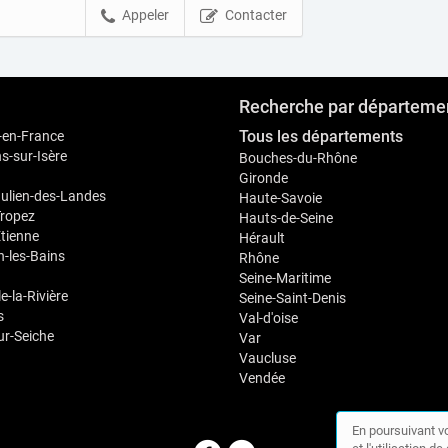
Appeler
Contacter
Recherche par départeme
Tous les départements
-en-France
-sur-Isère
Bouches-du-Rhône
Gironde
Julien-des-Landes
Haute-Savoie
Tropez
Hauts-de-Seine
Étienne
Hérault
-les-Bains
Rhône
Seine-Maritime
le-la-Rivière
Seine-Saint-Denis
s
Val-d'oise
ur-Seiche
Var
Vaucluse
Vendée
En poursuivant vo