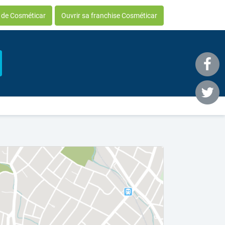
e de Cosméticar
Ouvrir sa franchise Cosméticar