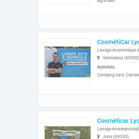
agricoles.
CosmétiCar Ly
Lavage économique s
Vénissieux (69200
Activités
Camping-cars, Camion
Cosméticar Ly
Lavage écoresponsab
Jons (69330)