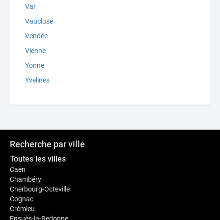
Var
Vaucluse
Vendée
Vienne
Yonne
Yvelines
Recherche par ville
Toutes les villes
Caen
Chambéry
Cherbourg-Octeville
Cognac
Crémieu
Ensuès-la-Redonne