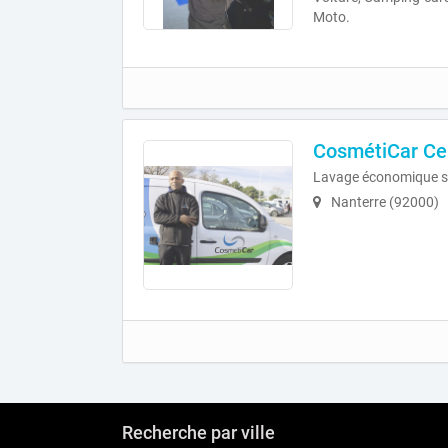
Moto.
CosmétiCar Ce
Lavage économique s
Nanterre (92000)
Recherche par ville