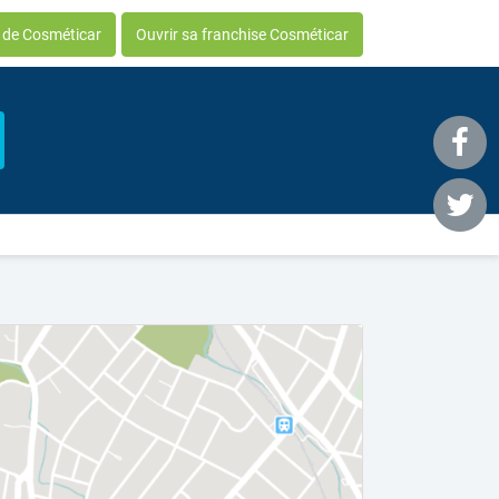
e de Cosméticar
Ouvrir sa franchise Cosméticar