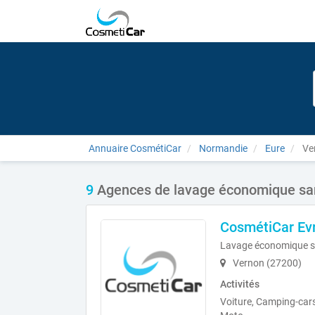
Annuaire CosmétiCar
Normandie
Eure
Ve
9
Agences de lavage économique san
CosmétiCar Ev
Lavage économique s
Vernon (27200)
Activités
Voiture, Camping-cars