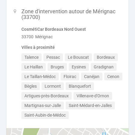
Zone d'intervention autour de Mérignac
(33700)
CosmétiCar Bordeaux Nord Ouest
33700 Mérignac
Villes à proximité
Talence
Pessac
Le Bouscat
Bordeaux
Le Haillan
Bruges
Eysines
Gradignan
Le Taillan-Médoc
Floirac
Canéjan
Cenon
Bègles
Lormont
Blanquefort
Artigues-près-Bordeaux
Villenave-d'Ornon
Martignas-sur-Jalle
Saint-Médard-en-Jalles
Saint-Aubin-de-Médoc