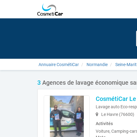
Annuaire CosmétiCar
Normandie
Seine-Mari
3
Agences de lavage économique san
CosmétiCar Le
Lavage auto Eco-resp
Le Havre (76600)
Activités
Voiture, Camping-cars