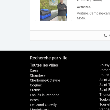
Activités
Voiture, Camping-cars
Moto.
Recherche par ville
Toutes les villes
Roissy
Romans
Caen
Rouen
Chambéry
Saint-
Cherbourg-Octeville
Saint-
Cognac
Saint-
Crémieu
Thonon
Ensuès-la-Redonne
Toulon
Istres
Tourvil
Le Grand-Quevilly
Vanne
Montgiscard