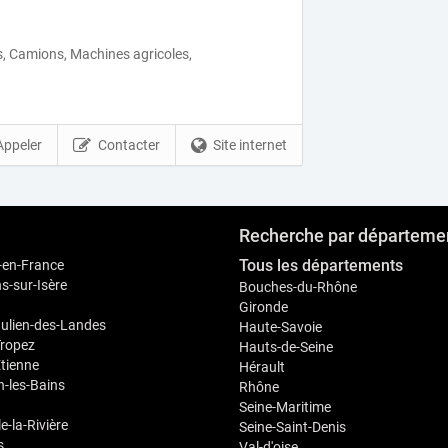
, Camions, Machines agricoles,
Appeler
Contacter
Site internet
Recherche par départeme
Tous les départements
-en-France
-sur-Isère
Bouches-du-Rhône
Gironde
Julien-des-Landes
Haute-Savoie
Tropez
Hauts-de-Seine
Étienne
Hérault
-les-Bains
Rhône
Seine-Maritime
le-la-Rivière
Seine-Saint-Denis
s
Val-d'oise