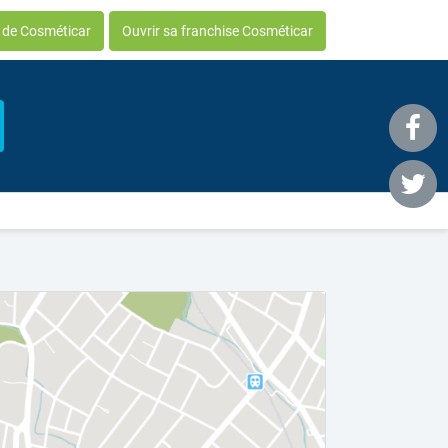
e de Cosméticar
Ouvrir sa franchise Cosméticar