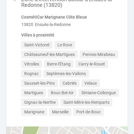
Redonne (13820)
CosmétiCar Marignane Côte Bleue
13820 Ensuès-la-Redonne
Villes à proximité
Saint-Victoret
Le Rove
Châteauneuf-les-Martigues
Pennes-Mirabeau
Vitrolles
Berre-l'Étang
Carry-le-Rouet
Rognac
Septèmes-les-Vallons
Sausset-les-Pins
Cabriès
Velaux
Martigues
Bouc-Bel-Air
Simiane-Collongue
Gignac-la-Nerthe
Saint-Mitre-les-Remparts
Marignane
Marseille
Port-de-Bouc