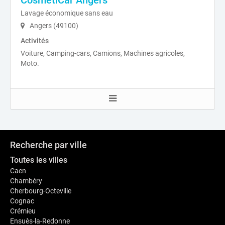
CosmétiCar Angers
Lavage économique sans eau
Angers (49100)
Activités
Voiture, Camping-cars, Camions, Machines agricoles,
Moto.
Recherche par ville
Toutes les villes
Caen
Chambéry
Cherbourg-Octeville
Cognac
Crémieu
Ensuès-la-Redonne